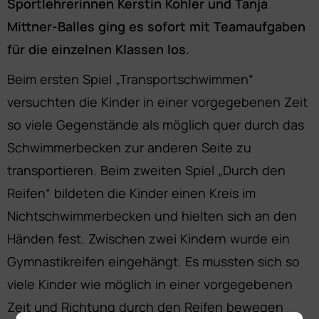
Sportlehrerinnen Kerstin Kohler und Tanja
Mittner-Balles ging es sofort mit Teamaufgaben
für die einzelnen Klassen los.
Beim ersten Spiel „Transportschwimmen“
versuchten die Kinder in einer vorgegebenen Zeit
so viele Gegenstände als möglich quer durch das
Schwimmerbecken zur anderen Seite zu
transportieren. Beim zweiten Spiel „Durch den
Reifen“ bildeten die Kinder einen Kreis im
Nichtschwimmerbecken und hielten sich an den
Händen fest. Zwischen zwei Kindern wurde ein
Gymnastikreifen eingehängt. Es mussten sich so
viele Kinder wie möglich in einer vorgegebenen
Zeit und Richtung durch den Reifen bewegen