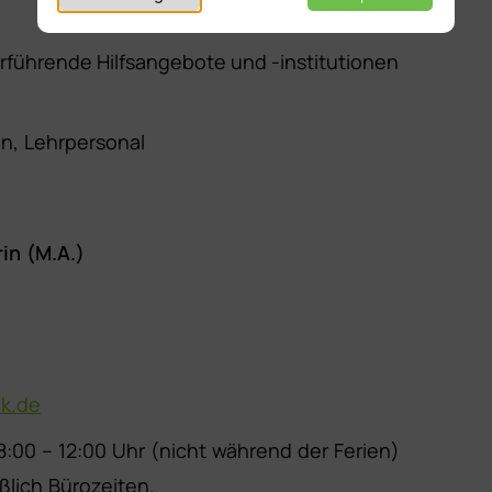
rführende Hilfsangebote und -institutionen
n, Lehrpersonal
in (M.A.)
ok.de
:00 – 12:00 Uhr (nicht während der Ferien)
ßlich Bürozeiten.