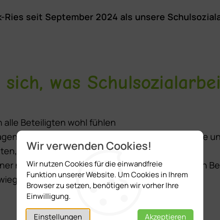
nk-Ries seit September 2024 als unsere Schulsozia
e sich, was Schulsozialarbe
h alle Beteiligten wohl fühlen
Fragen zu Bildung, Erziehung, Problemlagen zuhause un
Wir verwenden Cookies!
ten, …
Wir nutzen Cookies für die einwandfreie
einer neutralen Person zu unterhalten, wenn es den Be
Funktion unserer Website. Um Cookies in Ihrem
hwiegenheit verpflichtet
Browser zu setzen, benötigen wir vorher Ihre
Einwilligung.
Einstellungen
Akzeptieren