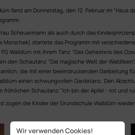
dürn fand am Donnerstag, den 12. Februar im "Haus de
rogramm.
rau Scheuermann als auch durch das Kinderprinzenpaa
stus Morschek) startete das Programm mit verschiede
G Walldürn mit ihrem Tanz "Das Geheimnis des Ozeans
 den Schautanz "Die magische Welt der Waldfeen". 
amlich, die mit einer beeindruckenden Darbietung f
alldürn einen schwungvollen Gardetanz. Den Abschlu
 fröhlichen Schautanz "Ich bin der Apfel - rot und ru
ogen die Kinder der Grundschule Walldürn wieder d
Wir verwenden Cookies!