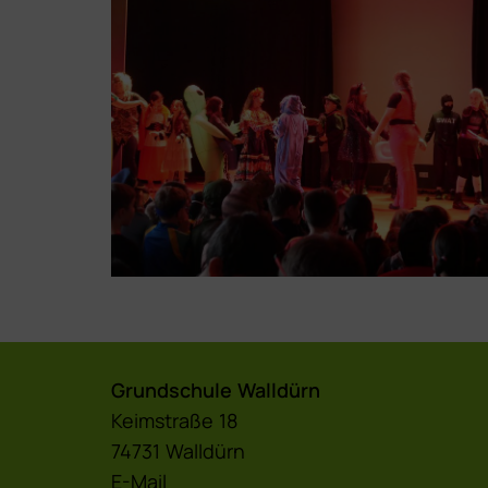
Grundschule Walldürn
Keimstraße 18
74731 Walldürn
E-Mail