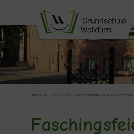
Startseite
Schulleben
Faschingsfeier im Haus der offenen 
Faschingsfei